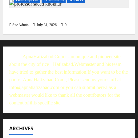
Editor Special
Personalities
Teachers
Muhammad Saeed Khokhar
Site Admin
July 31, 2026
0
ApnaHafizabad.Com is an unique and pioneer site
about the city of rice - Hafizabad.Webmaster and his team
have tried to gather the best information.If you want to be the
part of ApnaHafizabad.Com , Please send us your stuff at
info@apnahafizabad.com
or you can
submit here
.I as a
webmaster would like to thank all the contributors for the
content of this specific site.
ARCHIVES