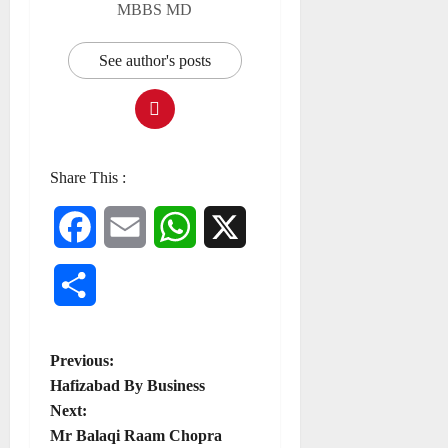
MBBS MD
See author's posts
Share This :
Facebook
Email
WhatsApp
X
Share
P
Previous:
Hafizabad By Business
o
Next:
Mr Balaqi Raam Chopra