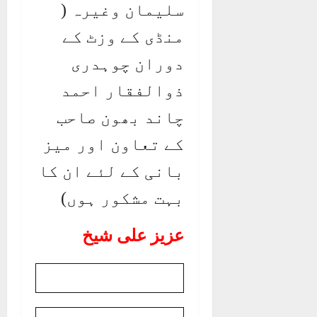
سلیمان وغیرہ (
منڈی کے وزٹ کے
دوران چوہدری
ذوالفقار احمد
چاند بھون صاحب
کے تعاون اور میز
بانی کے لئے ان کا
بہت مشکور
ہوں)
عزیز علی شیخ