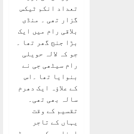
تعداد انکم ٹیکس
گزار تھی ۔ منڈی
بلاقی رام میں ایک
بڑا جنج گھر تھا ۔
جو کہ لالہ حویلی
رام سیٹھی جی نے
بنوایا تھا ۔اس
کے علاؤہ ایک دھرم
سالہ بھی تھی۔
تقسیم کے وقت
یہاں کے تاجر
اپنا سب کچھ چھوڑ