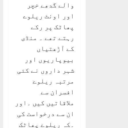
والے گدھے خچر
اور اونٹ ریلوے
پھاٹک پر رکے
رہتے تھے ۔ منڈی
کے آڑھتیاں
بیوپاریوں اور
شہر داروں نے کئی
مرتبہ ریلوے
افسران سے
ملاقاتیں کیں ۔اور
ان سے درخواست کی
۔کہ ریلوے پھاٹک