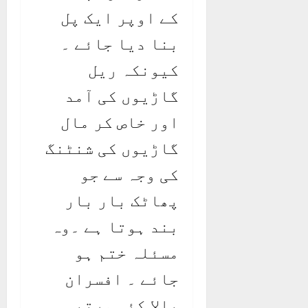
کے اوپر ایک پل
بنا دیا جائے ۔
کیونکہ ریل
گاڑیوں کی آمد
اور خاص کر مال
گاڑیوں کی شنٹنگ
کی وجہ سے جو
پھاٹک بار بار
بند ہوتا ہے ۔وہ
مسئلہ ختم ہو
جائے ۔ افسران
بالا کئی مرتبہ