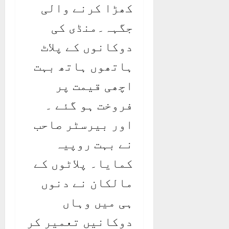
کھڑا کرنے والی
جگہہ۔منڈی کی
دوکانوں کے پلاٹ
ہاتھوں ہاتھ بہت
اچھی قیمت پر
فروخت ہو گئے ۔
اور بیرسٹر صاحب
نے بہت روپیہ
کمایا۔ پلاٹوں کے
مالکان نے دنوں
ہی میں وہاں
دوکانیں تعمیر کر