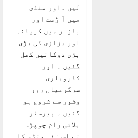
لیں ۔اور منڈی
میں آ ڑھت اور
بازار میں کریانہ
اور بزازی کی بڑی
بڑی دوکانیں کھل
گئیں ۔ اور
کاروباری
سرگرمیاں زور
وشور سے شروع ہو
گئیں ۔ بیرسٹر
بلاقی رام چوپڑہ
نے اس نئی منڈی کا