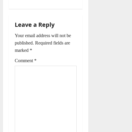
s
t
n
Leave a Reply
a
Your email address will not be
published.
Required fields are
v
marked
*
i
Comment
*
g
a
t
i
o