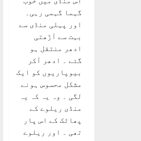
اس منڈی میں خوب
گہما گہمی رہی۔
اور پہلی منڈی سے
بہت سے آڑھتی
ادھر منتقل ہو
گئے ۔ ادھر آکر
بیوپاریوں کو ایک
مشکل محسوس ہونے
لگی ۔ وہ یہ کہ یہ
منڈی ریلوے کے
پھاٹک کے اس پار
تھی ۔ اور ریلوے