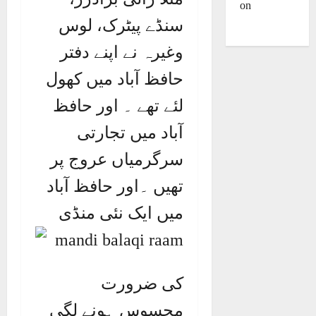
on
Dulla
سنڈے پیٹرک، لوس
Bhatti
وغیرہ نے اپنے دفتر
حافظ آباد میں کھول
لئے تھے ۔ اور حافظ
آباد میں تجارتی
سرگرمیاں عروج پر
تھیں ۔اور حافظ آباد
میں ایک نئی منڈی
کی ضرورت
محسوس ہونے لگی