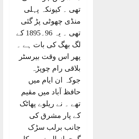
تھی ۔ کیونکہ پہلی
منڈی چھوٹی پڑ گئی
تھی ۔ یہ 96۔1895 کے
لگ بھگ کی بات ہے ۔
پھر اس وقت بیرسٹر
بلاقی رام چوپڑہ
جوکہ ان ایام میں
حافظ آباد میں مقیم
تھے ۔ نے ریلوے پھاٹک
کے پار مشرق کی
جانب برلب سڑک