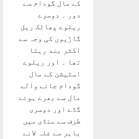
کے مال گودام سے
دور ۔ دوسرے
ریلوے پھاٹک ریل
گاڑیوں کی وجہ سے
اکثر بند رہتا
تھا ۔ اور ریلوے
اسٹیشن کے مال
گودام جانے والے
مال سے بھرے ہوئے
گڈے اور دوسری
طرف سے منڈی میں
باہر سے غلہ لانے