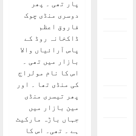
پار تھی ۔ پھر
Poets &
Writers
دوسری منڈی چوک
Politicians
فاروق اعظم
ڈاکخانہ روڈ کے
Railway
and Bus
پاس آرائیاں والا
Stands
بازار میں تھی ۔
Schools
اس کا نام مولراج
and
Colleges
کی منڈی تھا ۔ اور
Teachers
پھر تیسری منڈی
Tribes and
مین بازار میں
Castes
جہاں باڑہ مارکیٹ
Videos and
ہے ۔ تھی۔ اس کا
Podcasts