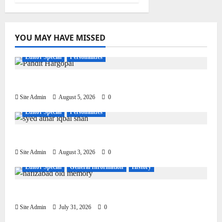
YOU MAY HAVE MISSED
Editor Special
Personalities
Pandit Hargo Laal Sharma
Site Admin
August 5, 2026
0
Editor Special
Personalities
Syed Athar Iqbal Shah
Site Admin
August 3, 2026
0
Editor Special
General Information
History
Living, Civilization and Other Conditions
Site Admin
July 31, 2026
0