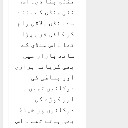
منڈی بنا دی۔ اس
نئی منڈی کے بننے
سے منڈی بلاقی رام
کو کافی فرق پڑا
تھا ۔اس منڈی کے
ساتھ بازار میں
بھی کریانہ بزازی
اور بساطی کی
دوکانیں تھیں ۔
اور کپڑے کی
دوکانوں پر خیاط
بھی ہوتے تھے ۔ اس