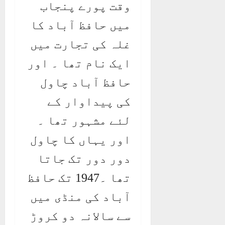
وقت پورے پنجاب
میں حافظ آباد کا
غلہ کی تجارت میں
ایک نام تھا ۔ اور
حافظ آباد چاول
کی پیداوار کے
لئے مشہور تھا ۔
اور یہاں کا چاول
دور دور تک جاتا
تھا ۔1947 تک حافظ
آباد کی منڈی میں
سے سالانہ دو کروڑ