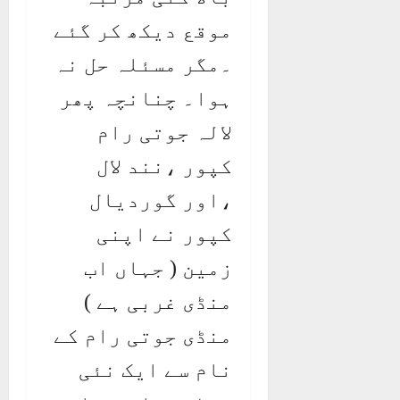
موقع دیکھ کر گئے
۔مگر مسئلہ حل نہ
ہوا۔ چنانچہ پھر
لالہ جوتی رام
کپور ،نند لال
،اور گوردیال
کپور نے اپنی
زمین ( جہاں اب
منڈی غربی ہے )
منڈی جوتی رام کے
نام سے ایک نئی