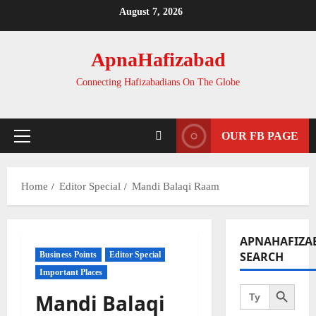
Skip
August 7, 2026
to
content
ApnaHafizabad
Connecting Hafizabadians On The Globe
OUR FB PAGE
Primary
Menu
Home
Editor Special
Mandi Balaqi Raam
APNAHAFIZA
SEARCH
Business Points
Editor Special
Important Places
Search Button
Search
Mandi Balaqi
for: