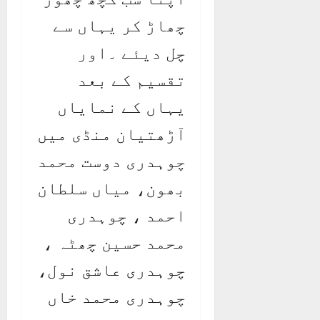
چھاڑ کر یہاں سے
چل دیئے ۔اور
تقسیم کے بعد
یہاں کے نمایاں
آڑھتیان منڈی میں
چوہدری دوست محمد
بھون، میاں سلطان
احمد ، چوہدری
محمد حسین چھٹہ ،
چوہدری عاشق نول،
چوہدری محمد خاں