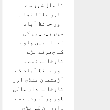
کا مال شہر سے
باہر جاتا تھا ۔
اور حافظ آباد
میں بیسیوں کی
تعداد میں چاول
کے چھوٹے بڑے
کارخانے تھے ۔
اور حافظ آباد کے
آڑھتیان منڈی اور
کارخانہ دار مالی
طور پر آسودہ تھے
۔اور ان کی بڑی