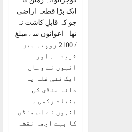
گوجرانوالہ زمین کا
ایک بڑا قطعہ اراضی
جو کہ قابلِ کاشت نہ
تھا ۔اعوانوں سے مبلغ
/ 2100 روپیہ میں
خریدا ۔ اور
انہوں نے وہاں
ایک نئی غلہ یا
دانہ منڈی کی
بنیاد رکھی ۔
انہوں نے اس منڈی
کا بہت اچھا نقشہ