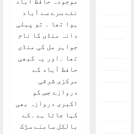
موجودہ حافظ آباد
General
Information
نئے سرے سے آباد
Geography
ہوا تھا ۔ تو پہلی
History
دانہ منڈی کا نام
Important
جواہر مل کی منڈی
Places
تھا ۔اور یہ کبھی
Journalists
حافظ آباد کے
Maps
مرکزی شرقی
Natural
دروازے جس کو
Resources
اکبری دروازہ بھی
Offices and
کہا جاتا ہے ۔کے
Banks
بالکل سامنے سڑک
Personalities