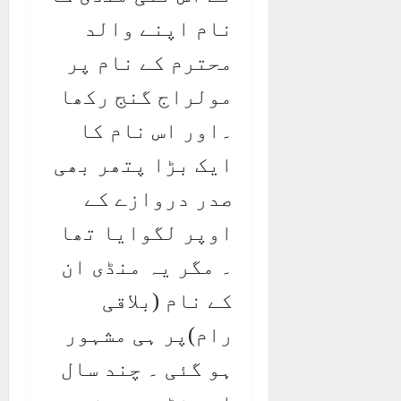
نام اپنے والد
محترم کے نام پر
مولراج گنج رکھا
۔اور اس نام کا
ایک بڑا پتھر بھی
صدر دروازے کے
اوپر لگوایا تھا
۔ مگر یہ منڈی ان
کے نام (بلاقی
رام)پر ہی مشہور
ہو گئی ۔ چند سال