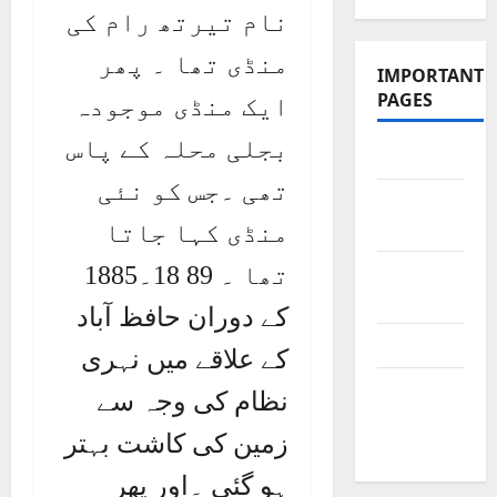
نام تیرتھ رام کی
منڈی تھا ۔ پھر
IMPORTANT
PAGES
ایک منڈی موجودہ
بجلی محلہ کے پاس
Contact Us
تھی ۔جس کو نئی
Did You
منڈی کہا جاتا
Know?
تھا ۔ 89 18۔1885
Privacy
Policy
کے دوران حافظ آباد
Site Map
کے علاقے میں نہری
Submit
نظام کی وجہ سے
Your
زمین کی کاشت بہتر
Articles
ہو گئی ۔اور پھر