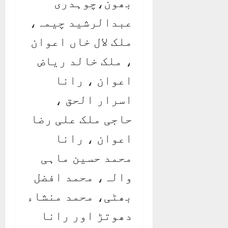
بھون،چوہدری
عبدالرشید چیمہ،
ملک لال خاں اعوان
، ملک خالد ریاض
اعوان ، رانا
اسرار الحق ،
حاجی ملک علی رضا
اعوان ، رانا
محمد حسین ماہی
والہ، محمد افضل
بھٹی، محمد منشاء
دھوتڑ اور رانا