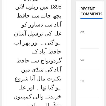
1895 میں ریلوے لائن
RECENT
COMMENTS
بچھ جانے سے حافظ
آباد سے دساور کو
OHREIN
on
غلہ کی ترسیل آسان
Educational
ہو گئی ۔ اور پھر اب
History
حافظ آباد کے
Mehwish
on
Ashraf
گردونواح سے حافظ
Heera
آباد کی منڈی میں
Manzar Ali
بکثرت مال آنا شروع
on
Muhammad
ہو گیا تھا ۔ اور غلہ
Muhsen Ali
خریدنے والی کمپنیوں
Site Admin
مثلاً رالی برادرز،