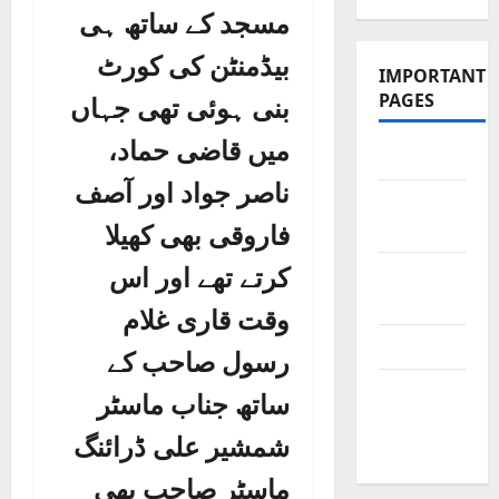
مسجد کے ساتھ ہی
بیڈمنٹن کی کورٹ
IMPORTANT
PAGES
بنی ہوئی تھی جہاں
میں قاضی حماد،
Contact Us
ناصر جواد اور آصف
Did You
Know?
فاروقی بھی کھیلا
کرتے تھے اور اس
Privacy
Policy
وقت قاری غلام
Site Map
رسول صاحب کے
Submit
ساتھ جناب ماسٹر
Your
شمشیر علی ڈرائنگ
Articles
ماسٹر صاحب بھی