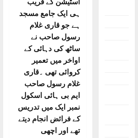
اسٹیشن کے قریب
General
Information
ہی ایک جامع مسجد
Geography
ہے جو قاری غلام
History
رسول صاحب نے
Important
ساٹھ کی دہائی کے
Places
اواخر میں تعمیر
Journalists
کروائی تھی ۔قاری
Maps
غلام رسول صاحب
Natural
ایم بی ہائی اسکول
Resources
نمبر ایک میں تدریس
Offices and
کے فرائض انجام دیتے
Banks
تھے اور اچھی
Personalities