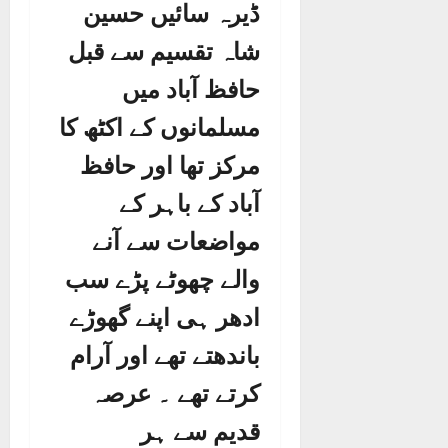
ڈیرہ سائیں حسین
شاہ تقسیم سے قبل
حافظ آباد میں
مسلمانوں کے اکٹھ کا
مرکز تھا اور حافظ
آباد کے باہر کے
مواضعات سے آنے
والے چھوٹے پڑے سب
ادھر ہی اپنے گھوڑے
باندھتے تھے اور آرام
کرتے تھے ۔ عرصہ
قدیم سے ہر