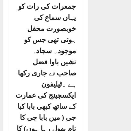
جمعرات کی رات کو
یہاں سماع کی
خوبصورت محفل
ہوتی تھی جس کو
موجودہ سجادہ
نشیں باوا فضل
صاحب نے جاری رکھا
ہے ۔ٹیلیفون
ایکسچینج کی عمارت
کے ساتھ کبھی بابا کبا
جی ( میں بابا جی کا
نام بھول رہا ہوں) کا