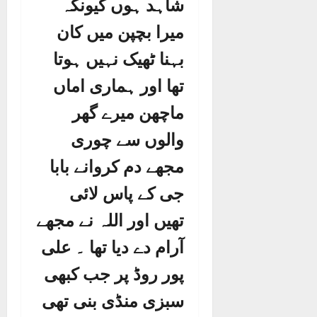
شاہد ہوں کیونکہ
میرا بچپن میں کان
بہنا ٹھیک نہیں ہوتا
تھا اور ہماری اماں
ماچھن میرے گھر
والوں سے چوری
مجھے دم کروانے بابا
جی کے پاس لائی
تھیں اور اللہ نے مجھے
آرام دے دیا تھا ۔ علی
پور روڈ پر جب کبھی
سبزی منڈی بنی تھی