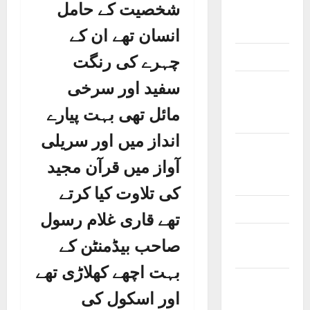
شخصیت کے حامل
Poets &
Writers
انسان تھے ان کے
Politicians
چہرے کی رنگت
Railway
سفید اور سرخی
and Bus
مائل تھی بہت پیارے
Stands
انداز میں اور سریلی
Schools
and
آواز میں قرآن مجید
Colleges
کی تلاوت کیا کرتے
Teachers
تھے قاری غلام رسول
Tribes and
صاحب بیڈمنٹن کے
Castes
بہت اچھے کھلاڑی تھے
Videos and
اور اسکول کی
Podcasts