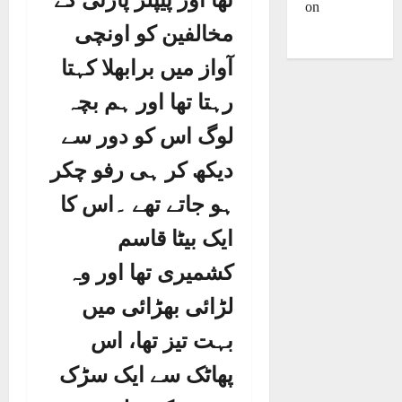
تھا اور پیپلز پارٹی کے
on
Dulla
Bhatti
مخالفین کو اونچی
آواز میں برابھلا کہتا
رہتا تھا اور ہم بچہ
لوگ اس کو دور سے
دیکھ کر ہی رفو چکر
ہو جاتے تھے ۔اس کا
ایک بیٹا قاسم
کشمیری تھا اور وہ
لڑائی بھڑائی میں
بہت تیز تھا، اس
پھاٹک سے ایک سڑک