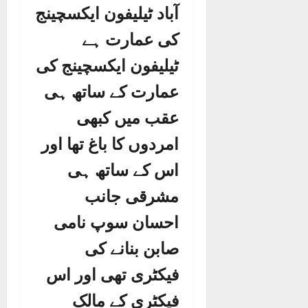
آباد ٹیلیفون ایکسچینج
کی عمارت ہے
ٹیلیفون ایکسچینج کی
عمارت کے ساتھ ہی
عقب میں کبھی
امردوں کا باغ تھا اور
اس کے ساتھ ہی
مشرقی جانب
احسان سوپ نامی
صابن بنانے کی
فیکٹری تھی اور اس
فیکٹری کے مالک