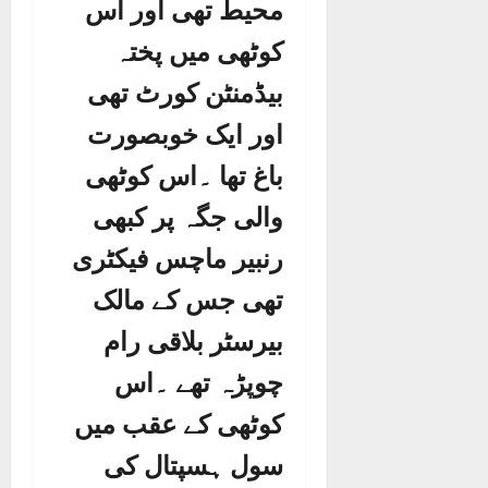
محیط تھی اور اس
کوٹھی میں پختہ
بیڈمنٹن کورٹ تھی
اور ایک خوبصورت
باغ تھا ۔اس کوٹھی
والی جگہ پر کبھی
رنبیر ماچس فیکٹری
تھی جس کے مالک
بیرسٹر بلاقی رام
چوپڑہ تھے ۔اس
کوٹھی کے عقب میں
سول ہسپتال کی