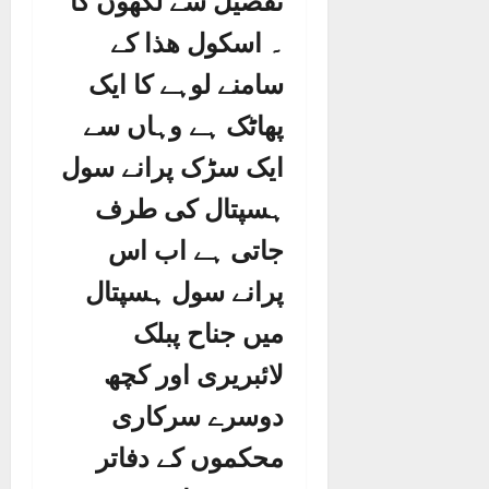
تفصیل سے لکھوں گا
۔ اسکول ھذا کے
سامنے لوہے کا ایک
پھاٹک ہے وہاں سے
ایک سڑک پرانے سول
ہسپتال کی طرف
جاتی ہے اب اس
پرانے سول ہسپتال
میں جناح پبلک
لائبریری اور کچھ
دوسرے سرکاری
محکموں کے دفاتر