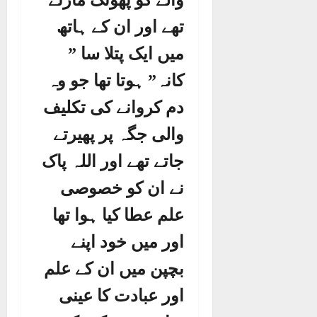
والے کو پھونک مارتے
تھے اور ان کے ہاتھ
میں ایک پتلا سا ”
کانہ” ہوتا تھا جو وہ
دم کروانے کی تکلیف
والی جگہ پر پھیرتے
جاتے تھے اور اللہ پاک
نے ان کو خصوصی
علم عطا کیا ہوا تھا
اور میں خود اپنے
بچپن میں ان کے علم
اور عبادت کا عینی