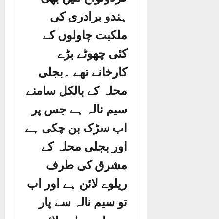
ہندو برادری کی
ملکیت چاولوں کے
کئی چھوٹے بڑے
کارخانے تھے ۔بجلی
محلہ کے بالکل سامنے
سیم نالہ ہے جس پر
اب سڑک بن چکی ہے
اور بجلی محلہ کے
مشرق کی طرف
ریلوے لائن ہے اور اب
تو سیم نالہ سے پار