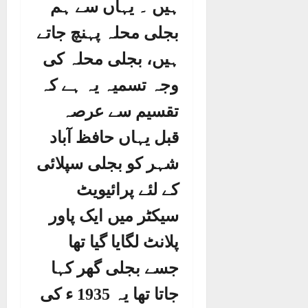
ہیں ۔ یہاں سے ہم
بجلی محلہ پہنچ جاتے
ہیں، بجلی محلہ کی
وجہ تسمیہ یہ ہے کہ
تقسیم سے عرصہ
قبل یہاں حافظ آباد
شہر کو بجلی سپلائی
کے لئے پرائیویٹ
سیکٹر میں ایک پاور
پلانٹ لگایا گیا تھا
جسے بجلی گھر کہا
جاتا تھا یہ 1935 ء کی