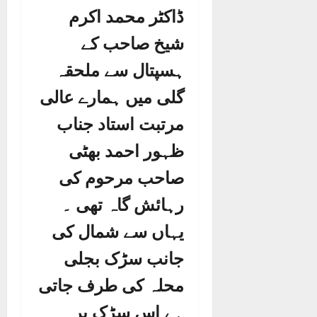
ڈاکٹر محمد اکرم
شیخ صاحب کے
ہسپتال سے ملحقہ
گلی میں ہمارے عالی
مرتبت استاد جناب
ظہور احمد بھٹی
صاحب مرحوم کی
رہائش گاہ تھی ۔
یہاں سے شمال کی
جانب سڑک بجلی
محلہ کی طرف جاتی
ہے اس سڑک پر