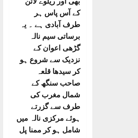
بھی اور ریلوے لائن
کے آس پاس ہر
طرف آبادی ہے ۔ یہ
برساتی سیم نالہ
گڑھی اعوان کے
نزدیک سے شروع ہو
کر سیدھا قلعہ
صاحب سنگھ کے
شمال مغرب کی
طرف سے گزرتے
ہوئے مرکزی نالہ میں
شامل ہو کر ممنا پل