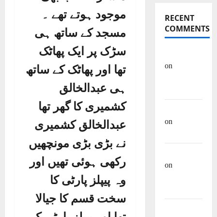
موجود ہوتے تھے ۔
RECENT
COMMENTS
مسجد کے ساتھ ہی
سڑک پر ایک پھاٹک
OHREIN
on
تھا اور پھاٹک کے ساتھ
Educational
ہی عبدالخالق
History
کشمیری کا گھر تھا
Mehwish
on
Ashraf
عبدالخالق کشمیری
Heera
نے بڑی بڑی مونچھیں
Manzar Ali
رکھی ہوئی تھیں اور
on
Muhammad
وہ پیپلز پارٹی کا
Muhsen Ali
سخت قسم کا جیالا
Site Admin