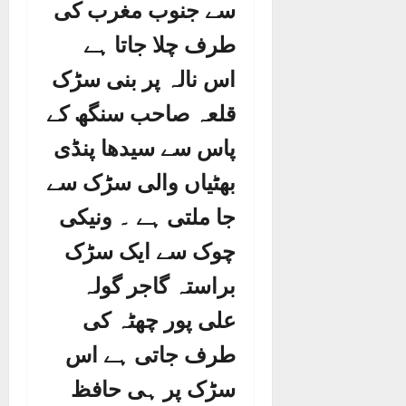
سے جنوب مغرب کی
طرف چلا جاتا ہے
اس نالہ پر بنی سڑک
قلعہ صاحب سنگھ کے
پاس سے سیدھا پنڈی
بھٹیاں والی سڑک سے
جا ملتی ہے ۔ ونیکی
چوک سے ایک سڑک
براستہ گاجر گولہ
علی پور چھٹہ کی
طرف جاتی ہے اس
سڑک پر ہی حافظ