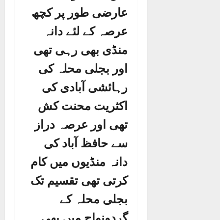
عارضی طور پر کچھ
عرصہ کے لئے دانہ
منڈی بھی رہی تھی
اور بجلی محلہ کی
رہائشی آبادی کی
اکثریت محنت کش
تھی اور عرصہ دراز
سے حافظ آباد کی
دانہ منڈیوں میں کام
کرتی تھی تقسیم تک
بجلی محلہ کے
گردونواح میں بھی