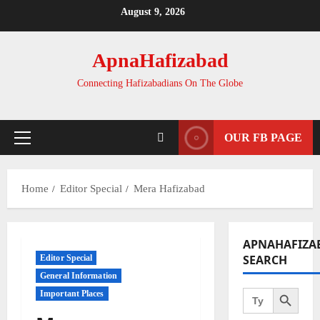
Skip
August 9, 2026
to
content
ApnaHafizabad
Connecting Hafizabadians On The Globe
OUR FB PAGE
Primary
Menu
Home
Editor Special
Mera Hafizabad
APNAHAFIZA
SEARCH
Editor Special
General Information
Search Button
Search
Important Places
for: