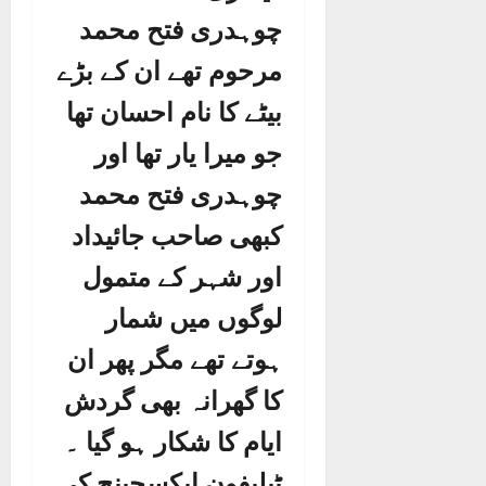
چوہدری فتح محمد
مرحوم تھے ان کے بڑے
بیٹے کا نام احسان تھا
جو میرا یار تھا اور
چوہدری فتح محمد
کبھی صاحب جائیداد
اور شہر کے متمول
لوگوں میں شمار
ہوتے تھے مگر پھر ان
کا گھرانہ بھی گردش
ایام کا شکار ہو گیا ۔
ٹیلیفون ایکسچینج کی